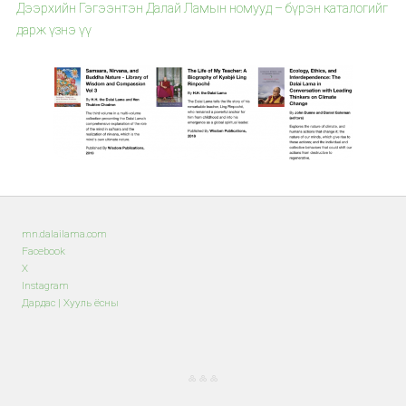
Дээрхийн Гэгээнтэн Далай Ламын номууд – бүрэн каталогийг
дарж үзнэ үү
mn.dalailama.com
Facebook
X
Instagram
Дардас | Хууль ёсны
༜ ༜ ༜