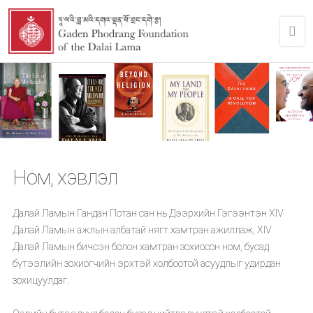
Ном, хэвлэл
Далай Ламын Гандан Потан сан нь Дээрхийн Гэгээнтэн XIV
Далай Ламын ажлын албатай нягт хамтран ажиллаж, XIV
Далай Ламын бичсэн болон хамтран зохиосон ном, бусад
бүтээлийн зохиогчийн эрхтэй холбоотой асуудлыг удирдан
зохицуулдаг.